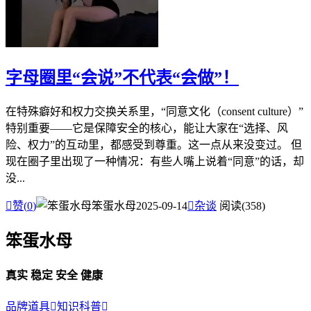
字母圈里“会说”不代表“会做”！
在特殊癖好和权力交换关系里，“同意文化（consent culture）”
特别重要——它是保障安全的核心，能让大家在“选择、风
险、权力”的互动里，都感受到尊重。这一点从来没变过。 但
现在圈子里出现了一种情况：有些人嘴上说着“同意”的话，却
没...

赞(
0
)
笨蛋水母
2025-09-14

杂谈
阅读(358)
笨蛋水母
真实 稳定 安全 健康
品牌道具

知识科普
