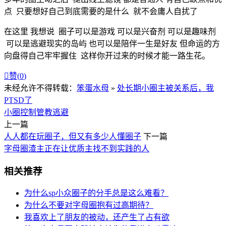
点 只要想好自己到底需要的是什么 就不会庸人自扰了
在这里 我想说 圈子可以是游戏 可以是兴奋剂 可以是趣味剂
可以是逃避现实的岛屿 也可以是陪伴一生是好友 但命运的方
向盘得自己牢牢握住 这样你开过来的时候才能一路生花。

赞(
0
)
未经允许不得转载：
笨蛋水母
»
处长期小圈主被关系后，我
PTSD了
小圈
控制
管教
逃避
上一篇
人人都在玩圈子，但又有多少人懂圈子
下一篇
字母圈渣主正在让优质主找不到实践的人
相关推荐
为什么sp小众圈子的分手总是这么难看？
为什么不要对字母圈抱有过高期待？
我喜欢上了朋友的被动，还产生了占有欲