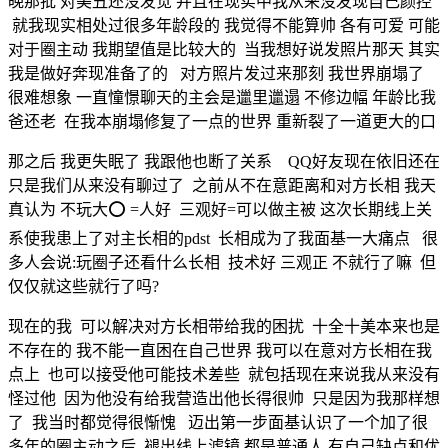
晚那批 对美丑还没发觉 并且在现实中我从来没发现自己颜控
就我现实相处过很多年龄段的 我觉得不能算帅 各有可爱 可能
对于圈主动 我期望值是比较大的 当我想好说发照片那天 其实
我是做好奔现准备了的 对方照片发过来那刻 我世界崩塌了
很难想象 一直憧憬聊天的主会是邋里邋遢 不修边幅 年龄比我
爸还老 在我本崩塌修复了一点的世界 重新裂了一道更大的口
那之后 我更失眠了 我跟他也断了关系 QQ好友现在依旧还在
只是我们从来没有聊过了 之前从不在意距离和对方长相 我天
真认为 不玩大⭕️ =人好 三观好=可以做主被 这次长期线上关
系使我患上了对主长相的pdst 长相成为了我面基一大痛点 很
多人会说:玩圈子还看什么长相 技术好 三观正 不就行了嘛 但
仅仅就这些就行了吗?
现在的我 可以解决对方长相带给我的困扰 十全十美本来也是
不存在的 我不能一直困在自己世界 我可以在意对方长相在我
点上 也可以接受他可能技术差些 就包括现在来说我从来没有
怪过他 因为他没有给我营造出他长得很帅 只是因为我那样想
了 我当时都觉得很惭愧 迈出第一步面基认识了一个加了很
多年的圈主动之后 褪出线上滤镜 都是普通人 有自己缺点和优