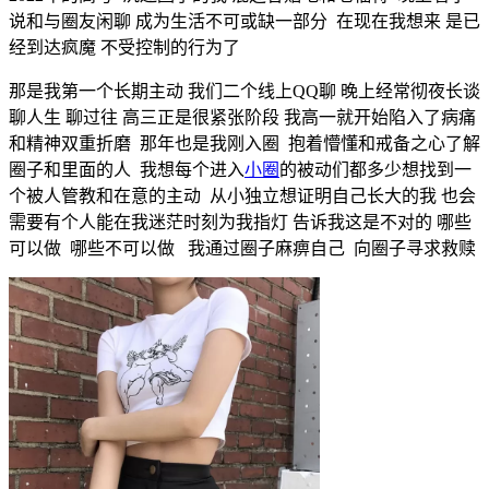
说和与圈友闲聊 成为生活不可或缺一部分 在现在我想来 是已
经到达疯魔 不受控制的行为了
那是我第一个长期主动 我们二个线上QQ聊 晚上经常彻夜长谈
聊人生 聊过往 高三正是很紧张阶段 我高一就开始陷入了病痛
和精神双重折磨 那年也是我刚入圈 抱着懵懂和戒备之心了解
圈子和里面的人 我想每个进入
小圈
的被动们都多少想找到一
个被人管教和在意的主动 从小独立想证明自己长大的我 也会
需要有个人能在我迷茫时刻为我指灯 告诉我这是不对的 哪些
可以做 哪些不可以做 我通过圈子麻痹自己 向圈子寻求救赎