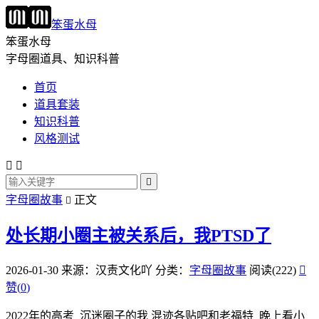
笨蛋水母
笨蛋水母
字母圈道具、知识科普
首页
道具套装
知识科普
风格测试



字母圈故事
正文

处长期小圈主被关系后，我PTSD了
2026-01-30
来源：汉责文化吖
分类：
字母圈故事
阅读(222)

赞(
0
)
2022年的高考 沉迷圈子的我 混迹各贴吧和老福特 晚上看小