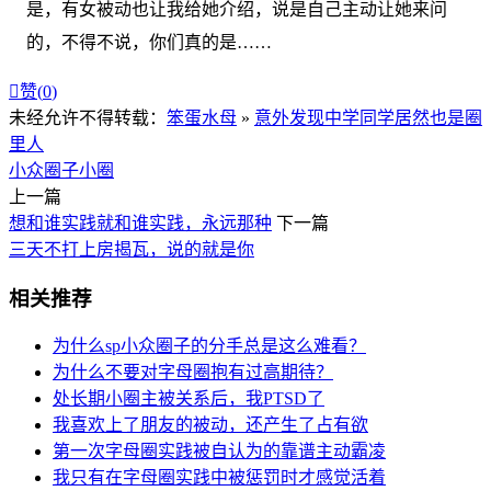
是，有女被动也让我给她介绍，说是自己主动让她来问
的，不得不说，你们真的是……

赞(
0
)
未经允许不得转载：
笨蛋水母
»
意外发现中学同学居然也是圈
里人
小众圈子
小圈
上一篇
想和谁实践就和谁实践，永远那种
下一篇
三天不打上房揭瓦，说的就是你
相关推荐
为什么sp小众圈子的分手总是这么难看？
为什么不要对字母圈抱有过高期待？
处长期小圈主被关系后，我PTSD了
我喜欢上了朋友的被动，还产生了占有欲
第一次字母圈实践被自认为的靠谱主动霸凌
我只有在字母圈实践中被惩罚时才感觉活着