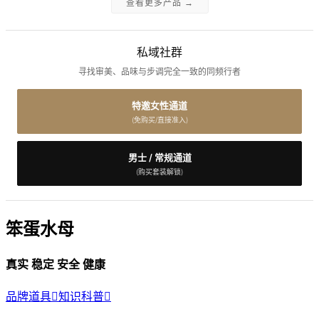
查看更多产品 →
私域社群
寻找审美、品味与步调完全一致的同频行者
特邀女性通道
(免购买/直接准入)
男士 / 常规通道
(购买套装解锁)
笨蛋水母
真实 稳定 安全 健康
品牌道具

知识科普
