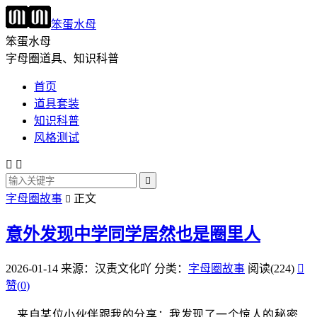
笨蛋水母
笨蛋水母
字母圈道具、知识科普
首页
道具套装
知识科普
风格测试



字母圈故事
正文

意外发现中学同学居然也是圈里人
2026-01-14
来源：汉责文化吖
分类：
字母圈故事
阅读(224)

赞(
0
)
来自某位小伙伴跟我的分享：
我发现了一个惊人的秘密