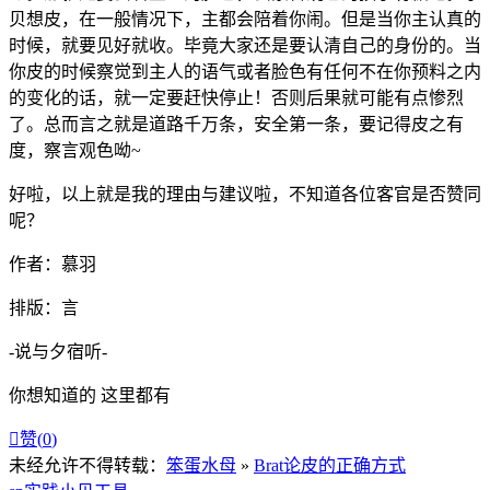
贝想皮，在一般情况下，主都会陪着你闹。但是当你主认真的
时候，就要见好就收。毕竟大家还是要认清自己的身份的。当
你皮的时候察觉到主人的语气或者脸色有任何不在你预料之内
的变化的话，就一定要赶快停止！否则后果就可能有点惨烈
了。总而言之就是道路千万条，安全第一条，要记得皮之有
度，察言观色呦~
好啦，以上就是我的理由与建议啦，不知道各位客官是否赞同
呢？
作者：慕羽
排版：言
-说与夕宿听-
你想知道的 这里都有

赞(
0
)
未经允许不得转载：
笨蛋水母
»
Brat论皮的正确方式