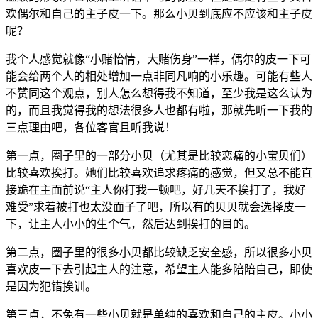
欢偶尔和自己的主子皮一下。那么小贝到底应不应该和主子皮
呢？
我个人感觉就像“小赌怡情，大赌伤身”一样，偶尔的皮一下可
能会给两个人的相处增加一点非同凡响的小乐趣。可能有些人
不赞同这个观点，别人怎么想得我不知道，至少我是这么认为
的，而且我觉得我的想法很多人也都有啦，那就先听一下我的
三点理由吧，各位客官且听我说！
第一点，圈子里的一部分小贝（尤其是比较恋痛的小宝贝们）
比较喜欢挨打。她们比较喜欢追求疼痛的感觉，但又总不能直
接跪在主面前说“主人你打我一顿吧，好几天不挨打了，我好
难受”求着被打也太没面子了吧，所以有的贝贝就会选择皮一
下，让主人小小的生个气，然后达到挨打的目的。
第二点，圈子里的很多小贝都比较缺乏安全感，所以很多小贝
喜欢皮一下去引起主人的注意，希望主人能多陪陪自己，即使
是因为犯错挨训。
第三点，不免有一些小贝就是单纯的喜欢和自己的主皮。小小