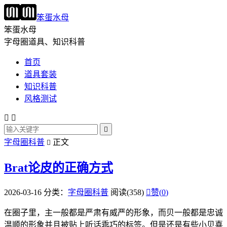
笨蛋水母
笨蛋水母
字母圈道具、知识科普
首页
道具套装
知识科普
风格测试



字母圈科普
正文

Brat论皮的正确方式
2026-03-16
分类：
字母圈科普
阅读(358)

赞(
0
)
在圈子里，主一般都是严肃有威严的形象，而贝一般都是忠诚
温顺的形象并且被贴上听话乖巧的标签。但是还是有些小贝喜