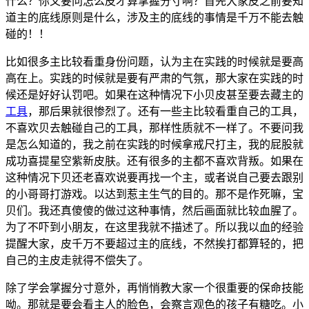
什么？你又要问怎么皮才算掌握分寸啊？首先大家皮之前要知
道主的底线原则是什么，涉及主的底线的事情是千万不能去触
碰的！！
比如很多主比较看重身份问题，认为主在实践的时候就是要高
高在上。实践的时候就是要有严肃的气氛，那大家在实践的时
候还是好好认罚吧。如果在这种情况下小贝皮甚至要去藏主的
工具
，那后果就很惨烈了。还有一些主比较看重自己的工具，
不喜欢贝去触碰自己的工具，那样性质就不一样了。不要问我
是怎么知道的，我之前在实践的时候拿戒尺打主，我的屁股就
成功喜提星空紫新皮肤。还有很多的主都不喜欢背叛。如果在
这种情况下贝还老喜欢说要再找一个主，或者说自己要去跟别
的小哥哥打游戏。以达到惹主生气的目的。那不是作死嘛，宝
贝们。我还真傻傻的做过这种事情，然后画面就比较血腥了。
为了不吓到小朋友，在这里我就不描述了。所以我以血的经验
提醒大家，皮千万不要超过主的底线，不然挨打都算轻的，把
自己的主皮走就得不偿失了。
除了学会掌握分寸意外，再悄悄教大家一个很重要的保命技能
呦。那就是要会看主人的脸色，会察言观色的孩子有糖吃。小