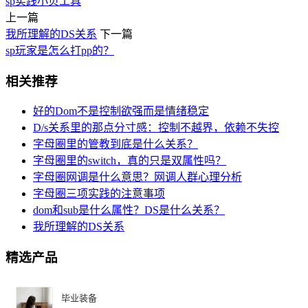
sp
实践
小贝
工具
上一篇
我所理解的DS关系
下一篇
sp玩家是怎么打pp的？
相关推荐
好的Dom不是控制欲强而是情绪稳定
D/s关系里的那点分寸感：控制不越界，依赖不失控
字母圈里的管教到底是什么关系？
字母圈里的switch，真的只是双属性吗？
字母圈网调是什么意思？网调人群心理分析
字母圈三项实践的注意事项
dom和sub是什么属性？DS是什么关系？
我所理解的DS关系
精选产品
毕业装备