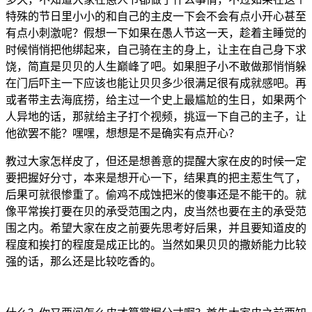
特殊的节日里小小的和自己的主皮一下会不会有点小开心甚至
有点小刺激呢？假想一下如果在愚人节这一天，趁着主睡觉的
时候悄悄把他绑起来，自己骑在主的身上，让主在自己身下求
饶，简直是贝贝的人生巅峰了吧。如果胆子小不敢做那悄悄躲
在门后吓主一下应该也能让贝贝多少很满足很有成就感吧。再
或者带主去海底捞，给主过一个史上最尴尬的生日，如果两个
人异地的话，那就给主子打个视频，挑逗一下自己的主子，让
他欲罢不能？嘿嘿，想想是不是确实有点开心？
教过大家怎样皮了，但还是想善意的提醒大家在皮的时候一定
要把握好分寸，本来是想开心一下，结果真的把主惹生气了，
后果可就很惨重了。偷鸡不成蚀把米的傻事还是不能干的。就
像平常挨打要在贝的承受范围之内，皮当然也要在主的承受范
围之内。希望大家在皮之前要先思考好后果，并且要知道皮的
程度和挨打的程度是成正比的。当然如果贝贝的撒娇能力比较
强的话，那么还是比较吃香的。