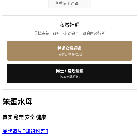
查看更多产品 →
私域社群
寻找审美、品味与步调完全一致的同频行者
特邀女性通道
(免购买/直接准入)
男士 / 常规通道
(购买套装解锁)
笨蛋水母
真实 稳定 安全 健康
品牌道具

知识科普
