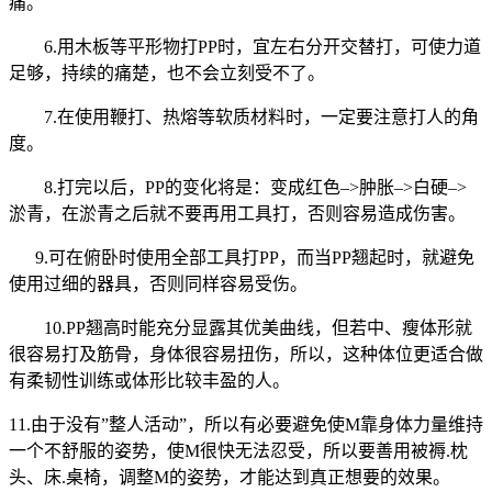
痛。
6.用木板等平形物打PP时，宜左右分开交替打，可使力道
足够，持续的痛楚，也不会立刻受不了。
7.在使用鞭打、热熔等软质材料时，一定要注意打人的角
度。
8.打完以后，PP的变化将是：变成红色–>肿胀–>白硬–>
淤青，在淤青之后就不要再用工具打，否则容易造成伤害。
9.可在俯卧时使用全部工具打PP，而当PP翘起时，就避免
使用过细的器具，否则同样容易受伤。
10.PP翘高时能充分显露其优美曲线，但若中、瘦体形就
很容易打及筋骨，身体很容易扭伤，所以，这种体位更适合做
有柔韧性训练或体形比较丰盈的人。
11.由于没有”整人活动”，所以有必要避免使M靠身体力量维持
一个不舒服的姿势，使M很快无法忍受，所以要善用被褥.枕
头、床.桌椅，调整M的姿势，才能达到真正想要的效果。