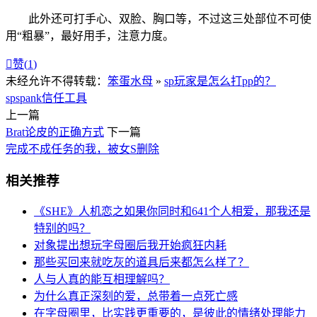
此外还可打手心、双脸、胸口等，不过这三处部位不可使
用“粗暴”，最好用手，注意力度。

赞(
1
)
未经允许不得转载：
笨蛋水母
»
sp玩家是怎么打pp的？
sp
spank
信任
工具
上一篇
Brat论皮的正确方式
下一篇
完成不成任务的我，被女S删除
相关推荐
《SHE》人机恋之如果你同时和641个人相爱，那我还是
特别的吗？
对象提出想玩字母圈后我开始疯狂内耗
那些买回来就吃灰的道具后来都怎么样了？
人与人真的能互相理解吗？
为什么真正深刻的爱，总带着一点死亡感
在字母圈里，比实践更重要的，是彼此的情绪处理能力