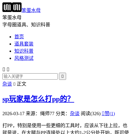
笨蛋水母
笨蛋水母
字母圈道具、知识科普
首页
道具套装
知识科普
风格测试



杂谈
正文

sp玩家是怎么打pp的？
2026-03-17
来源：绳师77
分类：
杂谈
阅读(326)

赞(
1
)
打PP，特别是使用一些更细的工具时，应该从下往上拉，也
就是说，在大腿与PP连接处以上大约1-2公分处开始，既可使