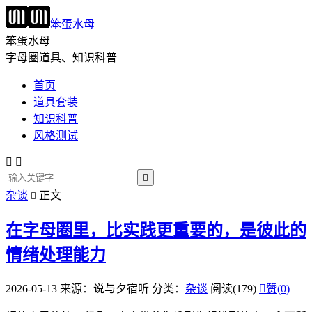
笨蛋水母
笨蛋水母
字母圈道具、知识科普
首页
道具套装
知识科普
风格测试



杂谈
正文

在字母圈里，比实践更重要的，是彼此的
情绪处理能力
2026-05-13
来源：说与夕宿听
分类：
杂谈
阅读(179)

赞(
0
)