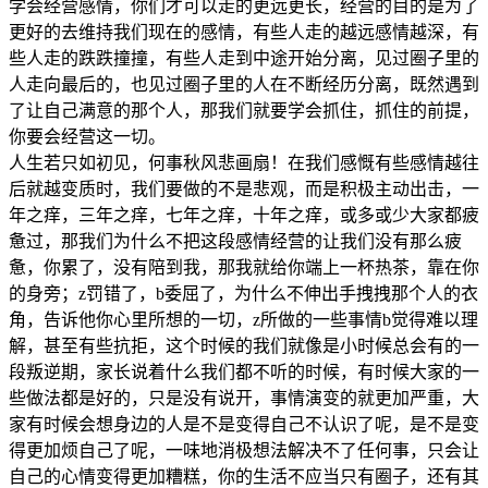
学会经营感情，你们才可以走的更远更长，经营的目的是为了
更好的去维持我们现在的感情，有些人走的越远感情越深，有
些人走的跌跌撞撞，有些人走到中途开始分离，见过圈子里的
人走向最后的，也见过圈子里的人在不断经历分离，既然遇到
了让自己满意的那个人，那我们就要学会抓住，抓住的前提，
你要会经营这一切。
人生若只如初见，何事秋风悲画扇！在我们感慨有些感情越往
后就越变质时，我们要做的不是悲观，而是积极主动出击，一
年之痒，三年之痒，七年之痒，十年之痒，或多或少大家都疲
惫过，那我们为什么不把这段感情经营的让我们没有那么疲
惫，你累了，没有陪到我，那我就给你端上一杯热茶，靠在你
的身旁；z罚错了，b委屈了，为什么不伸出手拽拽那个人的衣
角，告诉他你心里所想的一切，z所做的一些事情b觉得难以理
解，甚至有些抗拒，这个时候的我们就像是小时候总会有的一
段叛逆期，家长说着什么我们都不听的时候，有时候大家的一
些做法都是好的，只是没有说开，事情演变的就更加严重，大
家有时候会想身边的人是不是变得自己不认识了呢，是不是变
得更加烦自己了呢，一味地消极想法解决不了任何事，只会让
自己的心情变得更加糟糕，你的生活不应当只有圈子，还有其