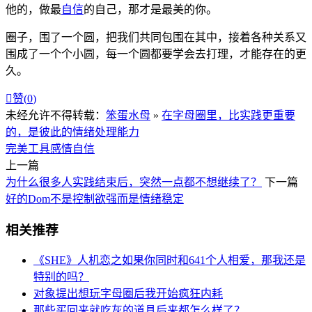
他的，做最
自信
的自己，那才是最美的你。
圈子，围了一个圆，把我们共同包围在其中，接着各种关系又
围成了一个个小圆，每一个圆都要学会去打理，才能存在的更
久。

赞(
0
)
未经允许不得转载：
笨蛋水母
»
在字母圈里，比实践更重要
的，是彼此的情绪处理能力
完美
工具
感情
自信
上一篇
为什么很多人实践结束后，突然一点都不想继续了？
下一篇
好的Dom不是控制欲强而是情绪稳定
相关推荐
《SHE》人机恋之如果你同时和641个人相爱，那我还是
特别的吗？
对象提出想玩字母圈后我开始疯狂内耗
那些买回来就吃灰的道具后来都怎么样了？