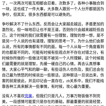
了，一次两次可能互相都会忍着，次数多了，各种小事融合到
一块，这也成了一件大事，大多数人跟另一个人分开都是因为
争吵，但其实，很多东西都是可以避免的。
争吵解决不了什么东西，反而会让大家越走越远，矛盾更加的
激烈化，但一味地忍让也不是王道，否则你只会越来越贬低自
己，这个时候的我们就需要有一份理智，理智的想一想，是不
是另一个人说的也有道理，理智的思考一下，为什么他们会那
么说，所有的事情都有不同的面，每一个人从每一个角度看到
的也都是不同的，可能有时候有些观点并不存在对错之分，有
时候你所做的一些做法可能不被另一个人所理解，这个时候我
们最需要的就是理智，先缓一缓自己的心情，再去认真想事
情，大家心平气和的聊一聊，有些话伤人也伤及，我们总会在
自己最为愤怒的时候说出一些狠话，这种狠话一旦说出来，伤
害的就是彼此，并且印记会一直存在，zb关系中，我们不能纯
靠各种工具来解决一些事情，有时候，攻心最为重要。
没有人不喜欢
完美
，但我们只是凡人，万事万物皆做不到完
美，一段感情可能爱只是存在的基础，那最重要的就是经营，