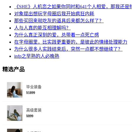
《SHE》人机恋之如果你同时和641个人相爱，那我还是
对象提出想玩字母圈后我开始疯狂内耗
那些买回来就吃灰的道具后来都怎么样了？
人与人真的能互相理解吗？
为什么真正深刻的爱，总带着一点死亡感
在字母圈里，比实践更重要的，是彼此的情绪处理能力
为什么很多人实践结束后，突然一点都不想继续了？
infp之早熟的人必晚熟
精选产品
毕业装备
¥1899
高级套装
¥899