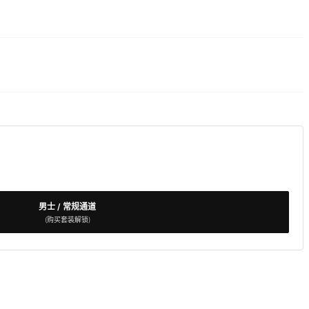
男士 / 常规通道
(购买套装解锁)