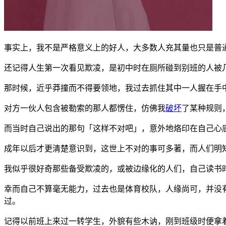
事实上，我不是严格意义上的好人，大多数人充其量也只是普
还记得人生第一次看见欺凌，是初中时在厕所碰到别班的人被
那时候，近乎莽撞而不得要领地，我过去抓住其中一人握在手
对方一伙人包含被勒索的那人都愣住，仿佛我
破坏
了某种规则
而当时自己说出的那句「这样不对吧」，意外地烙印在自己心
成年以后才更清楚意识到，这世上不对的事可多著，而人们明
我似乎很好奇那些备受欺凌的，或被边缘化的人们，自己读书
幸而自己不算毫无能力，过去也是体育校队，人缘尚可，并没
过。
记得以前班上来过一转学生，外貌有些木讷，刚到班级时便拿