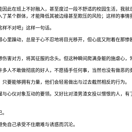
能因此在班上不好融入，甚至度过一段不舒适的校园生活，我就
入了某个群体，才能降低其被边缘甚至欺压的风险；这样的事情
这样不对吧」这样一句话。
得心里躁动，总是于心不忍地将目光移开，但心底又附着在那惨
想伤害对方，将其征服的念头。但这种瞬间爬满身躯的施虐心，
许多人不敢做彻底的好人，不愿插手任何事，当然也没有做恶的
；只要能够拥有力量，他们会轻易做出与过去截然相反的行为。
握与心仪对象互动的要领。又好比对渣男渣女投以憎恨的人，有
己。
避免自己承受不住磨难与诱惑而沉沦。