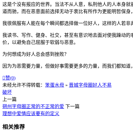
这是个没有报应的世界。当法不从人意，私刑他人的人本身就
道而驰，而在恶意面前选择无动于衷比有所作为更能明哲保身
我很佩服有人能在每个瞬间都选择做一位好人，这样的人若非
我读书、写作、健身、社交，甚至有意识地去面对使我躁动的
价，以避免自己屈服于软弱与恶意。
为何想成为好人总会感到挫败？
因为为恶需要力量，但做好事需要更多的力量，而我们都知道

赞(
0
)
未经允许不得转载：
笨蛋水母
»
晋城字母圈好人不易
破坏
上一篇
朔州字母圈正常的不正常的爱
下一篇
理想中爱情应该要有的定义
相关推荐