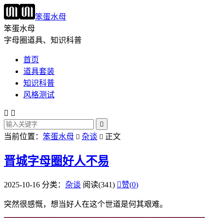
笨蛋水母
笨蛋水母
字母圈道具、知识科普
首页
道具套装
知识科普
风格测试



当前位置：
笨蛋水母
杂谈
正文


晋城字母圈好人不易
2025-10-16
分类：
杂谈
阅读(341)

赞(
0
)
突然很感慨，想当好人在这个世道是何其艰难。