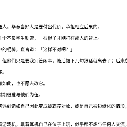
通人。毕竟当好人是要付出代价，承担相应后果的。
几个不良学生勒索，一根棍子才刚打在那人的背上。
中的棍棒，直言道：「这样不对吧？」
，但他们只是要我别管闲事，随后撂下几句狠话就离去了；后来
底。
知如此，也不愿去改它。
时期很爱与他们为伍。
有遇到诸如自己因此变成被霸凌对象，或是自己被边缘化的情形
着游戏机，戴着耳机自己在位子上玩，似乎都不想与任何人交流