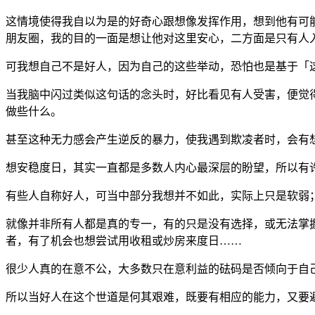
这情境使得我自以为是的好奇心跟想像发挥作用，想到他有可
朋友圈，我的目的一面是想让他对这里安心，二方面是只有人
可我想自己不是好人，因为自己的这些举动，恐怕也是基于「
当我脑中闪过类似这句话的念头时，好比看见有人受害，便觉
做些什么。
甚至这种无力感会产生逆反的暴力，使我遇到欺凌者时，会有
想安稳度日，其实一直都是多数人内心最深层的盼望，所以有
有些人自称好人，可当中部分我想并不如此，实际上只是软弱
就像并非所有人都是真的专一，有的只是没有选择，或无法掌
者，有了机会也想尝试用收租或炒房来度日……
很少人真的在意不公，大多数只在意利益的砝码是否倾向于自
所以当好人在这个世道是何其艰难，既要有相应的能力，又要