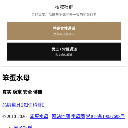
私域社群
寻找审美、品味与步调完全一致的同频行者
特邀女性通道
(免购买/直接准入)
男士 / 常规通道
(购买套装解锁)
笨蛋水母
真实 稳定 安全 健康
品牌道具

知识科普

© 2010-2026
笨蛋水母
网站地图
字母圈
湘ICP备19027698号
圈子社群