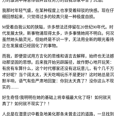
方的漩涡中得意徘徊并且在对方的自我想象中甘于沉溺。
我那时年轻气盛，在某种程度上也享受着辩驳的快感。现在仔
细回想起来，只觉得过多的较真只是一种极度自损。
M受着自我认知的狭隘，许多想法还停留在20世纪90年代。时
代发展太快，新事物涌现得太多，许多事情她闹不明白。何况
虽然她头脑灵光，但始终是不识一字，无法用全新的眼光看待
正在发展或已经固化了的事物。
而我，即便尝试用方言化的思维和语言去解释，始终也无法撼
动那坚固的思想。后来我开始另辟蹊径，故作野心地开玩笑：
有房有车算什么，这个时代哪家还没有这玩意儿，有个几千万
才好呢？当个阔太太，天天吃喝玩乐不是更好？这时她总是沉
默半响，语气有些严肃地回复：你别太天真了？没你这么不现
实的……
好生奇怪!我明明在她的基础上将幸福最大化了呀！如何就天
真了？如何就不现实了？！
人总是在潜意识中着急地美化那条未曾走过的道路，一旦找到