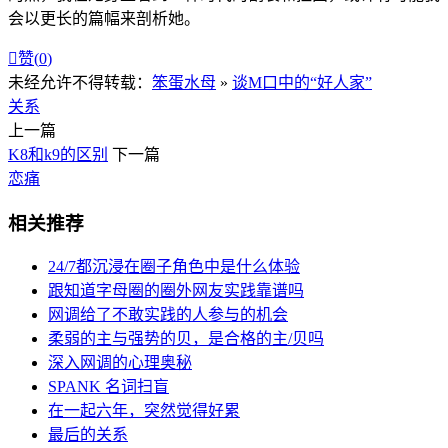
会以更长的篇幅来剖析她。

赞(
0
)
未经允许不得转载：
笨蛋水母
»
谈M口中的“好人家”
关系
上一篇
K8和k9的区别
下一篇
恋痛
相关推荐
24/7都沉浸在圈子角色中是什么体验
跟知道字母圈的圈外网友实践靠谱吗
网调给了不敢实践的人参与的机会
柔弱的主与强势的贝，是合格的主/贝吗
深入网调的心理奥秘
SPANK 名词扫盲
在一起六年，突然觉得好累
最后的关系