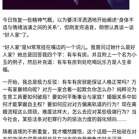
今日恢复一些精神气概，以为要洋洋洒洒地开始阐述“身体不
适与情绪汹涌之间的关系”，但刚发完语音，倒想认真谈一谈
“好人家”了。
“好人家”是M常常挂在嘴边的一个词儿。我曾问过她什么是好
人家？她总是回答我四个字：有车有房。并且附上一个名为小
玉的例子，然后补充道：有车有房到处吃喝玩乐方是人生幸
福。
一开始，我总是极力反驳：有车有房就能保证人格正常吗？万
一有家暴倾向呢？对方一家合着一起欺负你怎么办？纯粹沦为
生育工具要如何破局？要如何平衡事业与家庭？婚姻关系中如
何才能掌握自主权？要如何应对对方偏离轨道的行为？现在离
婚流程这么烦琐，难度这样大，怎么去应对某些极端行为？当
今社会，某些法条对犯罪行为的惩治力度的弱化倾向……
随着语境的不断重复，我才幡然醒悟，这个话题一开始就在对