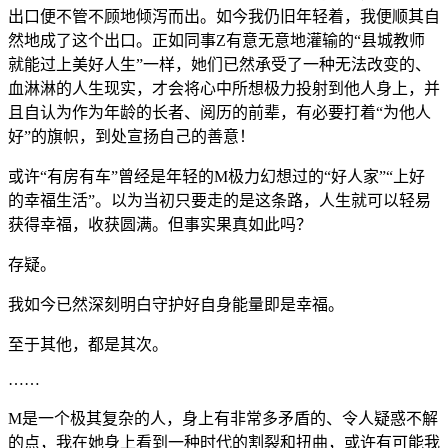
出口便不管不顾地倾泻而出。如今我仍旧年轻着，我便顺其自
然地成了这个出口。正如同事Z有意无意地灌输的“县城教师
就能过上美好人生”一样，她们已然承受了一种无法改变的、
血淋淋的人生现实，才会将心中所想极力投射到他人身上，并
且自认为作为年龄的长者、阅历的前辈，有必要打着“为他人
好”的旗帜，到处宣扬自己的善意！
或许“有房有车”曾经是年轻的M极力幻想过的“好人家”“上好
的幸福生活”。以为当初只要走的是这条路，人生就可以轻易
获得幸福，收获圆满。但事实果真如此吗？
存疑。
我如今已然深刻明白守护好自身能量即是幸福。
至于其他，都是其次。
……
M是一个极其复杂的人，身上有非常多矛盾的、令人疑惑不解
的点，我在她身上看到一种时代的割裂和扭曲，或许有可能我