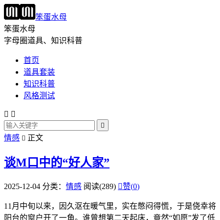
笨蛋水母
笨蛋水母
字母圈道具、知识科普
首页
道具套装
知识科普
风格测试



情感
正文

谈M口中的“好人家”
2025-12-04
分类：
情感
阅读(289)

赞(
0
)
11月中旬以来，因久沤在暖气里，实在憋闷得慌，于是侥幸将
阳台的窗户开了一角。谁曾想第二天起床，竟然“如愿”发了低