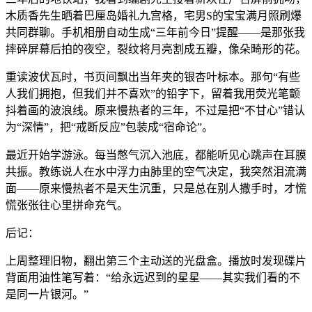
木质香先生晒着巴厘岛婚礼九宫格，宅男S的宝宝满月照刷爆
共同群聊。手机相册自动生成“三年前今日”提醒——是那张我
摔碎屏幕后拍的夜空，裂纹将月亮割成五瓣，像朵畸形的花。
重读波伏瓦时，书页间飘出当年夹的银杏叶标本。那句“有些
人我们拥抱，但我们并不喜欢”的铅字下，留着我用荧光笔颤
抖着画的波浪线。原来慢热者的三年，不过是把“不甘心”错认
为“深情”，把“戒断反应”包装成“宿命论”。
最近开始学游泳。每当憋气沉入池底，都能听见心跳声在耳膜
共振。教练说人在水中浮力由肺里的空气决定，我突然泪流满
面——原来慢热者不是天生沉重，只是总在别人撒手时，才慌
慌张张往心里拼命充气。
后记：
上周整理旧物，翻出第三个主动送的光盘盒。播放时发现碟片
背面用油性笔写着：“给永远迟到的星星——其实我们看的不
是同一片银河。”