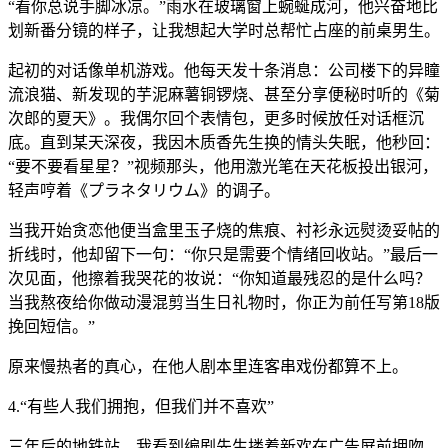
“看你总说手脚冰凉。”雨水在玻璃窗上蜿蜒成河，他兴奋地比
划新番分镜的样子，让我想起大学时总帮忙占座的前桌男生。
起初的对话像单机游戏。他每天发十条消息：公司楼下的异瞳
流浪猫、新发现的芋泥麻薯铜锣烧、甚至分享便秘时听的《菊
次郎的夏天》。我偶尔回个表情包，更多时候放任对话框沉
底。直到某天深夜，我因木质香先生换的情头失眠，他秒回：
“要不要看星星？”视频那头，他用激光笔在天花板投出银河，
轻声哼着《プラネタリウム》的调子。
当我开始贪恋他便当盒里玉子烧的焦痕、衬衫永远熨烫妥帖的
折线时，他却留下一句：“你只是需要个情绪回收站。”最后一
次见面，他擦着我哭花的妆说：“你知道最残忍的是什么吗？
当我熬夜给你做动漫混剪当生日礼物时，你正为前任写第18版
挽回短信。”
原来慢热者的真心，在他人剧本里连客串戏份都算不上。
4.“有些人我们拥抱，但我们并不喜欢”
三年后的地铁站，我看到编剧先生搂着新欢在广告屏前拥吻，