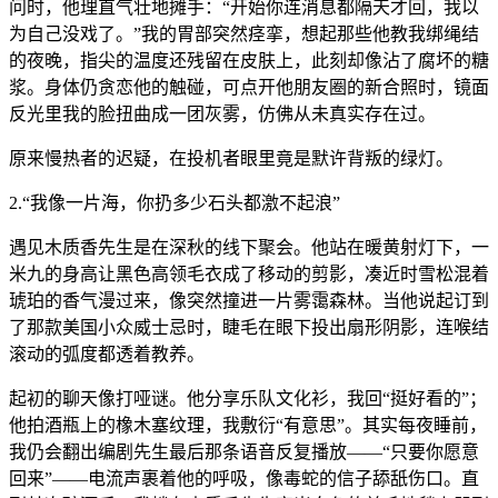
问时，他理直气壮地摊手：“开始你连消息都隔天才回，我以
为自己没戏了。”我的胃部突然痉挛，想起那些他教我绑绳结
的夜晚，指尖的温度还残留在皮肤上，此刻却像沾了腐坏的糖
浆。身体仍贪恋他的触碰，可点开他朋友圈的新合照时，镜面
反光里我的脸扭曲成一团灰雾，仿佛从未真实存在过。
原来慢热者的迟疑，在投机者眼里竟是默许背叛的绿灯。
2.“我像一片海，你扔多少石头都激不起浪”
遇见木质香先生是在深秋的线下聚会。他站在暖黄射灯下，一
米九的身高让黑色高领毛衣成了移动的剪影，凑近时雪松混着
琥珀的香气漫过来，像突然撞进一片雾霭森林。当他说起订到
了那款美国小众威士忌时，睫毛在眼下投出扇形阴影，连喉结
滚动的弧度都透着教养。
起初的聊天像打哑谜。他分享乐队文化衫，我回“挺好看的”；
他拍酒瓶上的橡木塞纹理，我敷衍“有意思”。其实每夜睡前，
我仍会翻出编剧先生最后那条语音反复播放——“只要你愿意
回来”——电流声裹着他的呼吸，像毒蛇的信子舔舐伤口。直