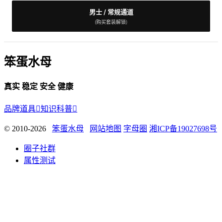
男士 / 常规通道
(购买套装解锁)
笨蛋水母
真实 稳定 安全 健康
品牌道具

知识科普

© 2010-2026
笨蛋水母
网站地图
字母圈
湘ICP备19027698号
圈子社群
属性测试