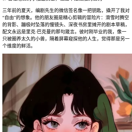
三年前的夏天，编剧先生的微信签名像一把钥匙，撬开了我对
“自由”的想象。他的朋友圈是精心剪辑的冒险片：滑雪时腾空
的背影、蹦极时坠落的慢镜头、深夜书房里摊开的剧本草稿，
配文永远是里克·巴克曼的那句箴言。彼时刚毕业的我，像一
只被圈养太久的小兽，隔着屏幕窥探他的人生，觉得那是另一
个维度的鲜活。