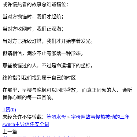
或许慢热者的故事总难逃错位：
当对方抛锚时，我们才起航；
当对方收网时，我们正深潜；
当对方已拆毁灯塔，我们才开始学着发光。
但请相信，潮汐不止有涨落一种形态。
那些被错过的人，不过是命运埋下的坐标，
终将指引我们找到属于自己的时区
在那里，早樱与晚枫可以同时盛放， 而真正同频的人， 会听
懂你心跳的每一声回响。

赞(
0
)
未经允许不得转载：
笨蛋水母
»
字母圈故事慢热被动的三年
switch
主导
信任
安全词
上一篇