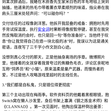
到某次醉酒后，我蜷在木质香先生家米白色的羊毛地毯上哭到
抽搐，他递来的热毛巾带着薰衣草柔顺剂的味道，指尖悬在我
肩头三厘米处轻声问：“可以碰你吗？”
交付信任的过程像剥洋葱。他拆开我层叠的戒备：拥抱时先用
手背试探温度，执行
安全词
时果断得像按暂停键，甚至在我突
然反悔取消约会时，也只是回一句“等你准备好”。当他终于叹
息“你让我觉得自己在焐一块北极的冰”时，我误以为这是通关
密语，连夜写了三千字小作文剖白心迹。
没想到真心交付的那天，正是他抽身离场的序章。微博照片
里，他搂着的女孩穿着我曾夸过的焦糖色毛衣，评论区亲昵地
互称“饲养员”和“小猫”。原来温柔是量产武器，而慢热者的
爱，不过是他人攻略游戏里超时的支线任务。
3.“我们都是自私鬼，只是错位得更彻底”
第三个主动出现在梅雨季。软件资料页的他戴着黑框眼镜，抱
Switch窝在懒人沙发里，身后书架上塞满《钢之炼金术师》和
《CLANNAD》。第一次见面时，他掏出保温杯倒出姜茶：