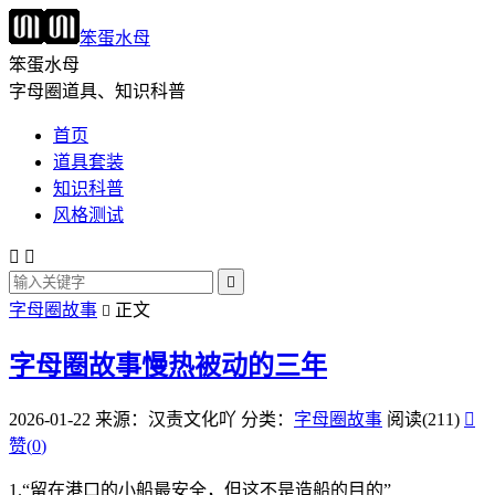
笨蛋水母
笨蛋水母
字母圈道具、知识科普
首页
道具套装
知识科普
风格测试



字母圈故事
正文

字母圈故事慢热被动的三年
2026-01-22
来源：汉责文化吖
分类：
字母圈故事
阅读(211)

赞(
0
)
1.“留在港口的小船最安全，但这不是造船的目的”