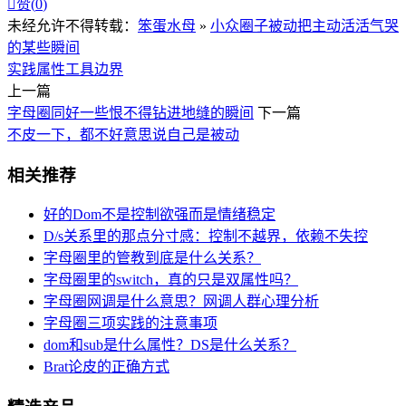

赞(
0
)
未经允许不得转载：
笨蛋水母
»
小众圈子被动把主动活活气哭
的某些瞬间
实践
属性
工具
边界
上一篇
字母圈同好一些恨不得钻进地缝的瞬间
下一篇
不皮一下，都不好意思说自己是被动
相关推荐
好的Dom不是控制欲强而是情绪稳定
D/s关系里的那点分寸感：控制不越界，依赖不失控
字母圈里的管教到底是什么关系？
字母圈里的switch，真的只是双属性吗？
字母圈网调是什么意思？网调人群心理分析
字母圈三项实践的注意事项
dom和sub是什么属性？DS是什么关系？
Brat论皮的正确方式