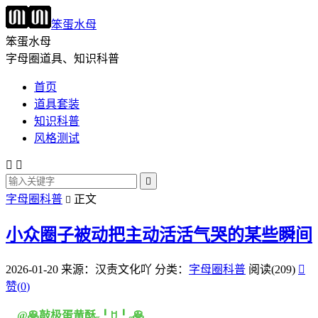
笨蛋水母
笨蛋水母
字母圈道具、知识科普
首页
道具套装
知识科普
风格测试



字母圈科普
正文

小众圈子被动把主动活活气哭的某些瞬间
2026-01-20
来源：汉责文化吖
分类：
字母圈科普
阅读(209)

赞(
0
)
@🥞敲极蛋黄酥˶╹ꇴ╹˶🥞