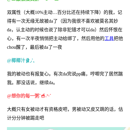
双属性（大概10%主动…百分比还在持续下降）的我，记
得有一次无缘无故被da了（因为我很不喜欢被莫名其妙
da，认主动的时候也说了除非犯错才可以da）然后怀恨在
心，有一次半夜悄悄把主动给绑了，然后用他的
工具
把他
chou醒了，最后被da了一夜
@椰椰汁🩰◞˚ₓ
我的被动也有报复心。有次da完说pp痛，哼唧完了居然踹
我。那没话说，继续da。
@想你的每一粥˚🥣˖º·˚
大概只有女被动才有资格皮吧，男被动又皮又跳的话，估
计分分钟被踢走吧