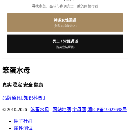
寻找审美、品味与步调完全一致的同频行者
特邀女性通道
(免购买/直接准入)
男士 / 常规通道
(购买套装解锁)
笨蛋水母
真实 稳定 安全 健康
品牌道具

知识科普

© 2010-2026
笨蛋水母
网站地图
字母圈
湘ICP备19027698号
圈子社群
属性测试