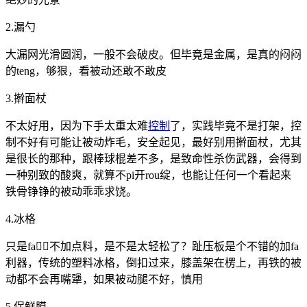
2.漏勺
大漏网光滑圆润，一般不会破皮。但毕竟是金属，是真的闷闷
的teng，够狠，看被动还敢不敢皮
3.擀面杖
不太好用，因为下手太重太难
控制
了，实践毕竟不是打架，控
制不好有可能让被动炸毛，安全起见，最好别用擀面杖，尤其
是很长的那种，跟棒球棍差不多，是致命性杀伤武器，会得到
一种别致的酸爽，就算不pi开rou绽，也能让任何一个看起来
铁骨铮铮的被动乖乖求饶。
4.冰格
只是fa🧎‍♀️不加点料，是不是太轻松了？趾压板是个不错的加fa
利器，传统的塑料冰格，倒扣过来，膝盖架在楞上，再铁的被
动都不会再嘴犟，如果被动腿不好，慎用
5.保鲜膜