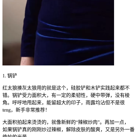
1. 锅铲
红太狼揍灰太狼用的就是这个，硅胶铲和木铲实践起来都不
错。锅铲受力面积大，有一定的柔韧性，硬中带弹，没有棱
角。呼呼地甩起来，能留超大的印子，雨露均沾但不是很
teng，新手非常推荐！
大面积拍起来烫烫的，就像新鲜的“辣椒炒肉”。再加一点，
如果锅铲真的刚刚炒过辣椒，解除皮肤的酸爽，又是另外一番
绝妙的光景