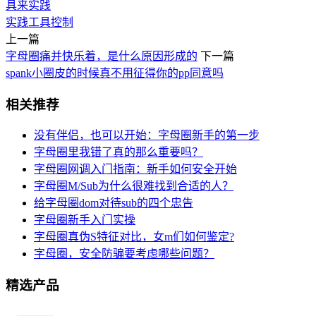
具来实践
实践
工具
控制
上一篇
字母圈痛并快乐着，是什么原因形成的
下一篇
spank小圈皮的时候真不用征得你的pp同意吗
相关推荐
没有伴侣，也可以开始：字母圈新手的第一步
字母圈里我错了真的那么重要吗？
字母圈网调入门指南：新手如何安全开始
字母圈M/Sub为什么很难找到合适的人？
给字母圈dom对待sub的四个忠告
字母圈新手入门实操
字母圈真伪S特征对比，女m们如何鉴定?
字母圈，安全防骗要考虑哪些问题？
精选产品