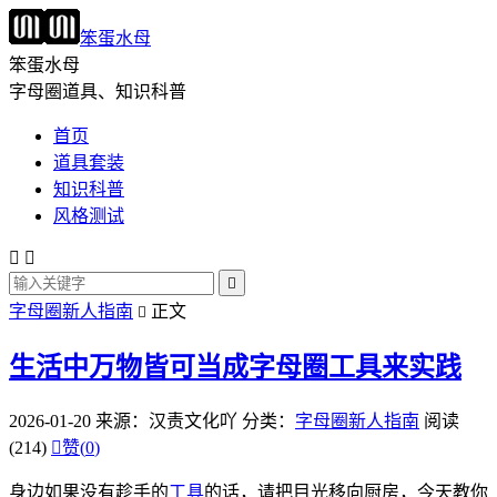
笨蛋水母
笨蛋水母
字母圈道具、知识科普
首页
道具套装
知识科普
风格测试



字母圈新人指南
正文

生活中万物皆可当成字母圈工具来实践
2026-01-20
来源：汉责文化吖
分类：
字母圈新人指南
阅读
(214)

赞(
0
)
身边如果没有趁手的
工具
的话，请把目光移向厨房，今天教你