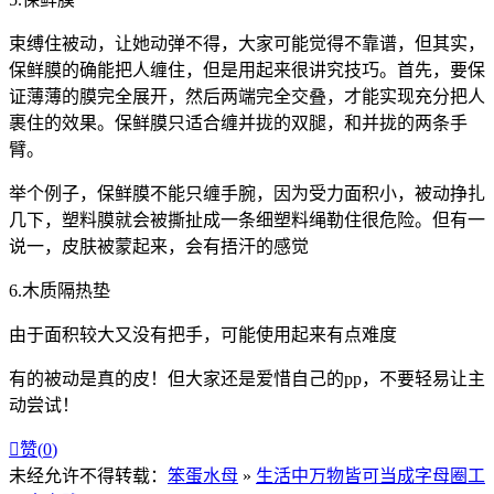
束缚住被动，让她动弹不得，大家可能觉得不靠谱，但其实，
保鲜膜的确能把人缠住，但是用起来很讲究技巧。首先，要保
证薄薄的膜完全展开，然后两端完全交叠，才能实现充分把人
裹住的效果。保鲜膜只适合缠并拢的双腿，和并拢的两条手
臂。
举个例子，保鲜膜不能只缠手腕，因为受力面积小，被动挣扎
几下，塑料膜就会被撕扯成一条细塑料绳勒住很危险。但有一
说一，皮肤被蒙起来，会有捂汗的感觉
6.木质隔热垫
由于面积较大又没有把手，可能使用起来有点难度
有的被动是真的皮！但大家还是爱惜自己的pp，不要轻易让主
动尝试！

赞(
0
)
未经允许不得转载：
笨蛋水母
»
生活中万物皆可当成字母圈工