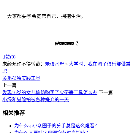
大家都要学会宽恕自己，拥抱生活。
🚞🚃🚃🚃💨

赞(
0
)
未经允许不得转载：
笨蛋水母
»
大学时，我在圈子俱乐部做兼
职
关系
孤独
实践
工具
上一篇
发现16岁的女儿偷偷购买了皮带等工具怎么办
下一篇
小绿和猫脸拍被各种嫌弃的一天
相关推荐
为什么sp小众圈子的分手总是这么难看？
为什么不要对字母圈抱有过高期待？