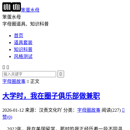
笨蛋水母
笨蛋水母
字母圈道具、知识科普
首页
道具套装
知识科普
风格测试



字母圈故事
正文

大学时，我在圈子俱乐部做兼职
2026-01-12
来源：汉责文化吖
分类：
字母圈故事
阅读(227)

赞(
0
)
2022年，我在美国留学，那时的我正经历着一段不同寻