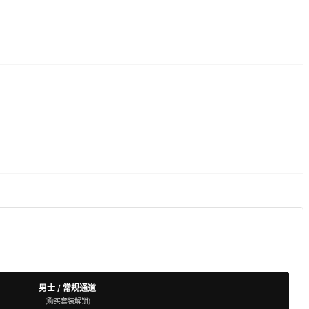
男士 / 常规通道
(购买套装解锁)