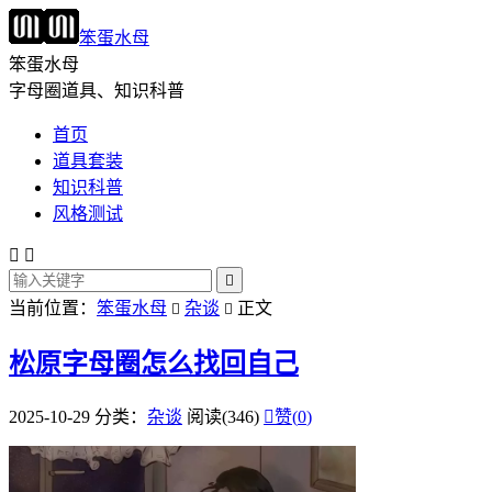
笨蛋水母
笨蛋水母
字母圈道具、知识科普
首页
道具套装
知识科普
风格测试



当前位置：
笨蛋水母
杂谈
正文


松原字母圈怎么找回自己
2025-10-29
分类：
杂谈
阅读(346)

赞(
0
)