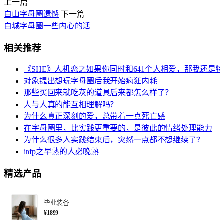
上一篇
白山字母圈遗憾
下一篇
白城字母圈一些内心的话
相关推荐
《SHE》人机恋之如果你同时和641个人相爱，那我还是
对象提出想玩字母圈后我开始疯狂内耗
那些买回来就吃灰的道具后来都怎么样了？
人与人真的能互相理解吗？
为什么真正深刻的爱，总带着一点死亡感
在字母圈里，比实践更重要的，是彼此的情绪处理能力
为什么很多人实践结束后，突然一点都不想继续了？
infp之早熟的人必晚熟
精选产品
毕业装备
¥1899