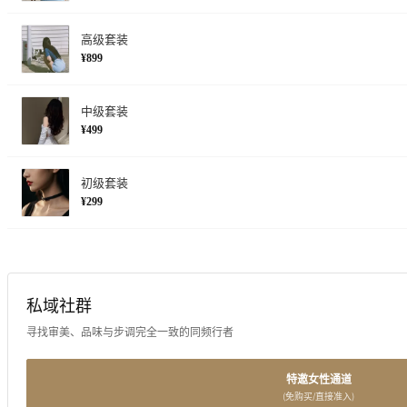
高级套装
¥899
中级套装
¥499
初级套装
¥299
私域社群
寻找审美、品味与步调完全一致的同频行者
特邀女性通道
(免购买/直接准入)