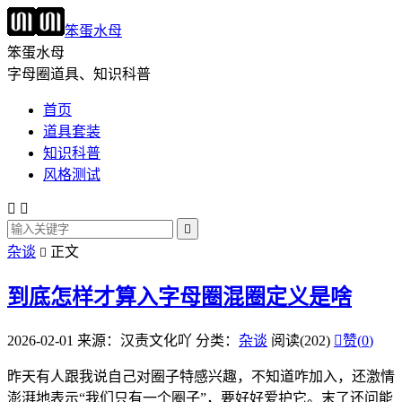
笨蛋水母
笨蛋水母
字母圈道具、知识科普
首页
道具套装
知识科普
风格测试



杂谈
正文

到底怎样才算入字母圈混圈定义是啥
2026-02-01
来源：汉责文化吖
分类：
杂谈
阅读(202)

赞(
0
)
昨天有人跟我说自己对圈子特感兴趣，不知道咋加入，还激情
澎湃地表示“我们只有一个圈子”，要好好爱护它。末了还问能