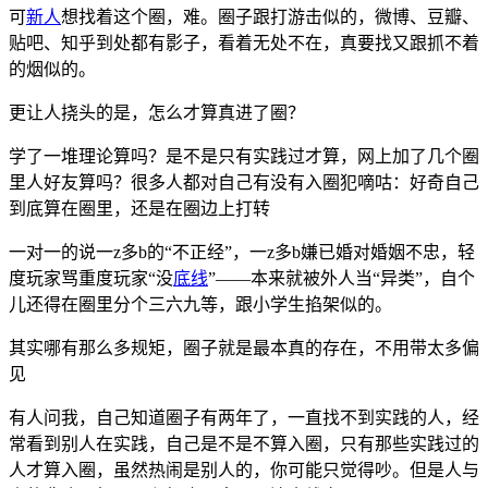
可
新人
想找着这个圈，难。圈子跟打游击似的，微博、豆瓣、
贴吧、知乎到处都有影子，看着无处不在，真要找又跟抓不着
的烟似的。
更让人挠头的是，怎么才算真进了圈？
学了一堆理论算吗？是不是只有实践过才算，网上加了几个圈
里人好友算吗？很多人都对自己有没有入圈犯嘀咕：好奇自己
到底算在圈里，还是在圈边上打转
一对一的说一z多b的“不正经”，一z多b嫌已婚对婚姻不忠，轻
度玩家骂重度玩家“没
底线
”——本来就被外人当“异类”，自个
儿还得在圈里分个三六九等，跟小学生掐架似的。
其实哪有那么多规矩，圈子就是最本真的存在，不用带太多偏
见
有人问我，自己知道圈子有两年了，一直找不到实践的人，经
常看到别人在实践，自己是不是不算入圈，只有那些实践过的
人才算入圈，虽然热闹是别人的，你可能只觉得吵。但是人与