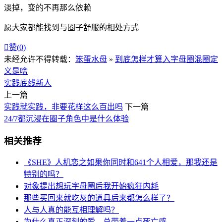
淡掉，变的不再那么依赖
愿大家都能找到与圈子舒服的相处方式

赞(
0
)
未经允许不得转载：
笨蛋水母
»
到底怎样才算入字母圈混圈定
义是啥
实践
底线
新人
上一篇
实践就实践，非要花样这么百出吗
下一篇
24/7都沉浸在圈子角色中是什么体验
相关推荐
《SHE》人机恋之如果你同时和641个人相爱，那我还是
特别的吗？
对象提出想玩字母圈后我开始疯狂内耗
那些买回来就吃灰的道具后来都怎么样了？
人与人真的能互相理解吗？
为什么真正深刻的爱，总带着一点死亡感