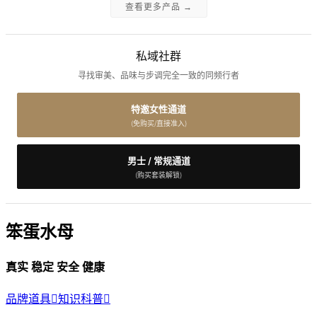
查看更多产品 →
私域社群
寻找审美、品味与步调完全一致的同频行者
特邀女性通道
(免购买/直接准入)
男士 / 常规通道
(购买套装解锁)
笨蛋水母
真实 稳定 安全 健康
品牌道具

知识科普
