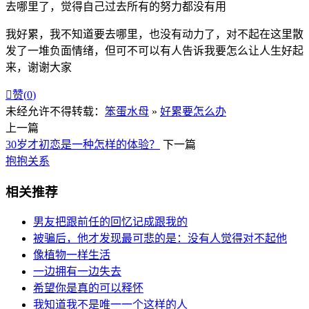
去哪里了，觉得自己过去所有的努力都没有用
我好累，我不知道要去哪里，也没有动力了，对不起在这里散
发了一堆负面情绪，但可不可以有人告诉我要怎么让人生好起
来，谢谢大家

赞(
0
)
未经允许不得转载：
笨蛋水母
»
好累要怎么办
上一篇
30岁才初恋是一种怎样的体验？
下一篇
抱抱关系
相关推荐
男友把跟前任的回忆记成跟我的
被骗后，他才发现最可悲的是：没有人觉得对不起他
像植物一样生活
一边拥有一边失去
希望你是真的可以释怀
我知道我不是唯一一个这样的人