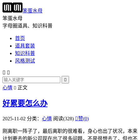
笨蛋水母
笨蛋水母
字母圈道具、知识科普
首页
道具套装
知识科普
风格测试



心情
正文

好累要怎么办
2025-11-02
分类：
心情
阅读(328)

赞(
0
)
刚离职一阵子了，最后离职的很难看，身心也出了状况，本来
计划要去的新公司现在出了很多问题，不是很想去了，但也不