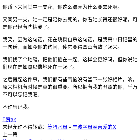
你蹲下来问其中一支花，你这么漂亮为什么要去死啊。
又问另一支，她一定是陪你去死的，你看她长得还很好呢，可
是你已经有些枯萎了。
我笑，因为这句话，花在跳树自杀这句话，是我高中日记里的
一句话，而如今你的询问，使它变得凹凸有致了起来。
我们找了个地缝，把他们插在一起。这样会更好吗，但你说她
们现在是如愿以偿地死在一起了。
之后提起这件事，我们都有些气恼没有留下一张好相片，吶，
原来相机有时候是真的很重要。所以拥有我的丑照的你，千万
不可以忘记我喔。
不许忘记我。

赞(
0
)
未经允许不得转载：
笨蛋水母
»
宁波字母圈亲爱的X
上一篇