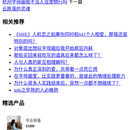
杭州字母圈我不当人当宠物行吗
下一篇
云跌落的灵魂
相关推荐
《SHE》人机恋之如果你同时和641个人相爱，那我还是
特别的吗？
对象提出想玩字母圈后我开始疯狂内耗
那些买回来就吃灰的道具后来都怎么样了？
人与人真的能互相理解吗？
为什么真正深刻的爱，总带着一点死亡感
在字母圈里，比实践更重要的，是彼此的情绪处理能力
为什么很多人实践结束后，突然一点都不想继续了？
infp之早熟的人必晚熟
精选产品
毕业装备
¥1899