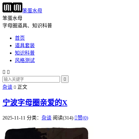
笨蛋水母
笨蛋水母
字母圈道具、知识科普
首页
道具套装
知识科普
风格测试



杂谈
正文

宁波字母圈亲爱的X
2025-11-11
分类：
杂谈
阅读(314)

赞(
0
)