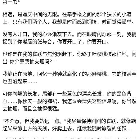
第一书*
相遇，是逼仄中间的无限。在牵手楼之间的那个狭长的小道
上，只有我们两个人，我却是时而感到拥挤，时而觉得孤单。
没有人开口，我的心逐渐灰下去。而在眼睛闪烁那一刻，我捕
捉到了你嘴唇的张与合，你要开口了，你要开口。
也许是在我的雀跃与焦灼驱赶下，你终于吐樱桃核那样地，问
出“你介意我抽支烟吗？”
我静止在原地，回忆一秒钟就腐化了的那颗樱桃，它的核甚至
也丑陋起来……
可你卷翘的长发，尾部有一些蓝色的漂亮长发，你的黑色背
心……你秋天一般的裤裙，我怎么会遗失这些信息呢，你当然
会抽烟，而且会抽得很猛。
“不介意，但我要站远一点。”我尽量保持刚刚的雀跃，就像踮
起脚来够上方的天线，好爬上去，继续我随时崩裂的雀跃…