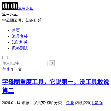
笨蛋水母
笨蛋水母
字母圈道具、知识科普
首页
道具套装
知识科普
风格测试



杂谈
正文

字母圈重度工具，它说第一，没工具敢说
第二
2026-01-14
来源：汉责文化吖
分类：
杂谈
阅读(220)

赞(
0
)