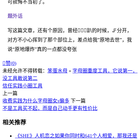
可就悔不当初了。
题外话
写这篇文章，还有个原因，曾经🧎🏻‍♂️趴的时候，🦵分开，
对方不小心挥到了那个部位上，差点给我”原地去世”，我
说“原地爆炸”真的一点都没夸张

赞(
0
)
未经允许不得转载：
笨蛋水母
»
字母圈重度工具，它说第一，
没工具敢说第二
信任
实践
小圈
工具
上一篇
收费实践为什么字母圈女s偏多
下一篇
不是工具买不起，而是自己动手更有性价比
相关推荐
《SHE》人机恋之如果你同时和641个人相爱，那我还是