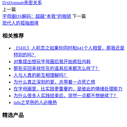
D/s
Dom
sub
亲密关系
上一篇
字母圈DS解码：超越“本我”的枷锁
下一篇
现代人的孤独困境
相关推荐
《SHE》人机恋之如果你同时和641个人相爱，那我还是
特别的吗？
对象提出想玩字母圈后我开始疯狂内耗
那些买回来就吃灰的道具后来都怎么样了？
人与人真的能互相理解吗？
为什么真正深刻的爱，总带着一点死亡感
在字母圈里，比实践更重要的，是彼此的情绪处理能力
为什么很多人实践结束后，突然一点都不想继续了？
infp之早熟的人必晚熟
精选产品