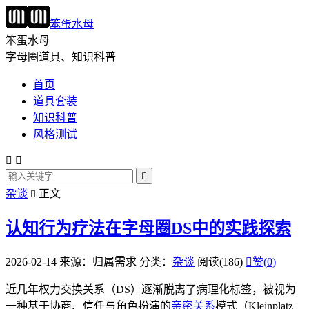
笨蛋水母
笨蛋水母
字母圈道具、知识科普
首页
道具套装
知识科普
风格测试



杂谈
正文

认知行为疗法在字母圈DS中的实践探索
2026-02-14
来源：归属需求
分类：
杂谈
阅读(186)

赞(
0
)
近几年权力交换关系（DS）逐渐脱离了病理化标签，被视为
一种基于协商、信任与角色扮演的
亲密关系
模式（Kleinplatz