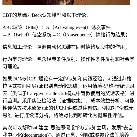
CBT的基础为Beck认知模型和以下理论：
ABC理论（Ellis）：A（Activating event）诱发事件
→B（Belief）信念系统→C（Consequence）情绪行为结果；
信息加工理论：强调自动化思维在即时情绪反应中的作用；
行为学习理论：包含经典条件反射、操作性条件反射和社会学
习理论。
如果DOM对CBT理论有一定的认知和实践经验，可通过苏格
拉底式提问引导sub识别自动化思维，运用情境-思维-情绪记录
表（类似于Caregiver/Little Girl模式中管教使用的奖惩表格）进
行监测。采用实证检验法（证据收集）、成本效益分析、可能
性评估等技术修复sub的认知歪曲或过往创伤。例如对”全或无
思维”进行连续谱分析，将绝对化判断转化为概率性评估。
其次可以帮助sub建立”思维即假设”的元认知立场，发展“去自
我中心化(decentration)”。通过正念、催眠或暴露疗法等培养