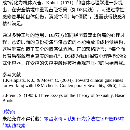
成”转化为机体兴奋。Kohut（1971）的自体心理学进一步提
出，在安全情境中重现羞耻场景（如DS实践），可通过掌控
感修复早期自体创伤，消减“抑制”与“僵硬”，进而获得快感和
精神满足。
通过多种工具的运用，D/s双方如同经历着双重解离的心理过
程：意识层面的身份扮演与潜意识的本能释放形成镜像结构，
这种解离创造了安全的情感试验场。正如荣格所言：”每个面
具背后都藏着更真实的面孔”，DS成为我们探索心理阴影的仪
式化容器，在受控的失控中触碰被社会规范压抑的原始自我。
参考文献
1.Kleinplatz, P. J., & Moser, C. (2004). Toward clinical guidelines
for working with DSM clients. Contemporary Sexuality, 38(6), 1-4.
2.Freud, S. (1905). Three Essays on the Theory of Sexuality. Basic
Books.

赞(
0
)
未经允许不得转载：
笨蛋水母
»
认知行为疗法在字母圈DS中
的实践探索