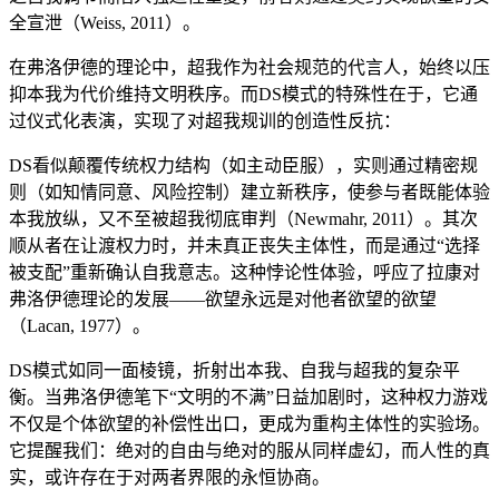
全宣泄（Weiss, 2011）。
在弗洛伊德的理论中，超我作为社会规范的代言人，始终以压
抑本我为代价维持文明秩序。而DS模式的特殊性在于，它通
过仪式化表演，实现了对超我规训的创造性反抗：
DS看似颠覆传统权力结构（如主动臣服），实则通过精密规
则（如知情同意、风险控制）建立新秩序，使参与者既能体验
本我放纵，又不至被超我彻底审判（Newmahr, 2011）。其次
顺从者在让渡权力时，并未真正丧失主体性，而是通过“选择
被支配”重新确认自我意志。这种悖论性体验，呼应了拉康对
弗洛伊德理论的发展——欲望永远是对他者欲望的欲望
（Lacan, 1977）。
DS模式如同一面棱镜，折射出本我、自我与超我的复杂平
衡。当弗洛伊德笔下“文明的不满”日益加剧时，这种权力游戏
不仅是个体欲望的补偿性出口，更成为重构主体性的实验场。
它提醒我们：绝对的自由与绝对的服从同样虚幻，而人性的真
实，或许存在于对两者界限的永恒协商。