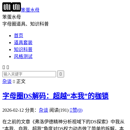
笨蛋水母
笨蛋水母
字母圈道具、知识科普
首页
道具套装
知识科普
风格测试



杂谈
正文

字母圈DS解码：超越“本我”的枷锁
2026-02-12
分类：
杂谈
阅读(191)

赞(
0
)
在之前的文章《弗洛伊德精神分析视域下的DS探索》中我从
“本我、自我、超我”角度对DS权力动态做了简单的拆解，本