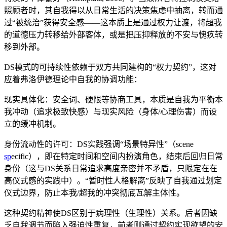
照顾者时，其自我得以从日常生活的决策焦虑中抽离，转而通
过“被统治”获得安全感——这本质上是通过权力让渡，将超我
的道德压力转移给外部客体，或是把压抑释放的不安与愧疚转
移到外部。
DS模式的可持续性依赖于双方共同建构的“权力契约”，这对
应着弗洛伊德理论中自我的协调功能：
现实具体化：安全词、硬限等协商工具，本质是自我为平衡本
我冲动（追求极致快感）与现实风险（身体/心理伤害）而设
立的缓冲机制。
身份流动性的许可：DS实践强调“场景特异性”（scene
sp
ecific），即在特定时间和空间内扮演角色，结束后回归日常
身份（这与DS关系日常追求高度亲密并不矛盾，只限定在在
高仪式感的实践中）。“暂时性人格解离”反映了自我通过划定
仪式边界，防止本我/超我的冲突彻底瓦解主体性。
这种契约精神使DS区别于病理性（生理性）关系。后者因缺
乏自我调节而陷入强迫性重复，前者则通过契约实现欲望的安