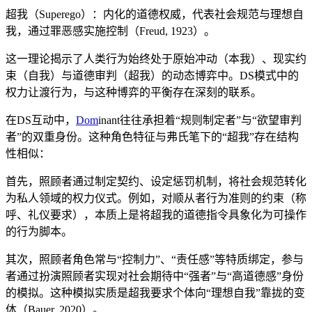
超我（Superego）：内化的道德权威，代表社会规范与理想自
我，通过罪恶感实施控制（Freud, 1923）。
这一理论揭示了人类行为始终处于原始冲动（本我）、现实约
束（自我）与道德审判（超我）的动态博弈中。DS模式中的
权力让渡行为，与这种博弈的平衡存在深刻的联系。
在DS互动中，
Dom
inant往往承担着“规则制定者”与“欲望审判
者”的双重身份。这种角色特征与弗氏笔下的“超我”存在结构
性相似：
首先，照顾者通过制定契约、设定惩罚机制，将社会规范转化
为私人领域的权力仪式。例如，对顺从者行为准则的约束（称
呼、礼仪要求），本质上是将超我的道德指令具象化为可操作
的行为脚本。
其次，照顾者角色常与“控制力”、“责任感”等特质绑定，参与
者通过扮演照顾者实现对社会期待中“强者”与“高道德感”身份
的模拟。这种模拟实质是超我要求个体向“理想自我”靠拢的变
体（Bauer, 2020）。