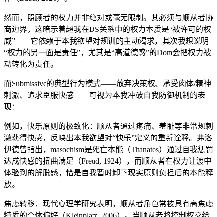
然而，照顾者的权力并非绝对或毫无限制。其必须与顺从者协
商边界，这暗示着超我在DS关系中的权力本质是“被许可的权
威”——它依赖于本我欲望对规训的主动渴求，其次我想说明
“权力的另一面是责任”，尤其是“高道德感”的Dom会把权力被
动转化为责任。
而Submissive的典型行为模式——放弃决策权、承受肉体/精神
刺激、追求臣服快感——可视为本我冲破自我防御机制的表
现：
例如，快乐原则的极致化：顺从者通过疼痛、羞耻等非常规刺
激获得快感，反映出本我欲望对“快乐”定义的重新诠释。弗洛
伊德曾指出，masochism是死亡本能（Thanatos）通过自我惩罚
达成快感的扭曲满足（Freud, 1924），而顺从者在权力让渡中
体验到的解脱感，恰是自我暂时卸下现实原则负担后的本能释
放。
焦虑转移：现代心理学研究表明，顺从者角色常被具有高焦虑
特质的个体偏好（Kleinplatz, 2006）。当顺从者将控制权交给