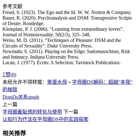
参考文献
Freud, S. (1923). The Ego and the Id. W. W. Norton & Company.
Bauer, R. (2020). Psychoanalysis and DSM: Transgressive Scripts
of Desire. Routledge.
Kleinplatz, P. J. (2006). “Learning from extraordinary lovers”.
Journal of Homosexuality, 50(2/3), 325–348.
Weiss, M. D. (2011). “Techniques of Pleasure: DSM and the
Circuits of Sexuality”. Duke University Press.
Newmahr, S. (2011). Playing on the Edge: Sadomasochism, Risk
and Intimacy. Indiana University Press.
Lacan, J. (1977). Écrits: A Selection. Tavistock Publications.

赞(
0
)
未经允许不得转载：
笨蛋水母
»
字母圈DS解码：超越“本我”
的枷锁
Dom
Ds关系
sp
sub
上一篇
字母圈羞耻感的转化与使用
下一篇
认知行为疗法在字母圈DS中的实践探索
相关推荐