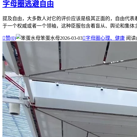
字母圈逃避自由
提及自由，大多数人对它的评价应该是极其正面的，自由代表
于一个权威或者一个领袖，这种臣服包含着盲从、舆论和集体主义

赞(
0
)
笨蛋水母
2026-03-03

字母圈心理、健康
阅读(