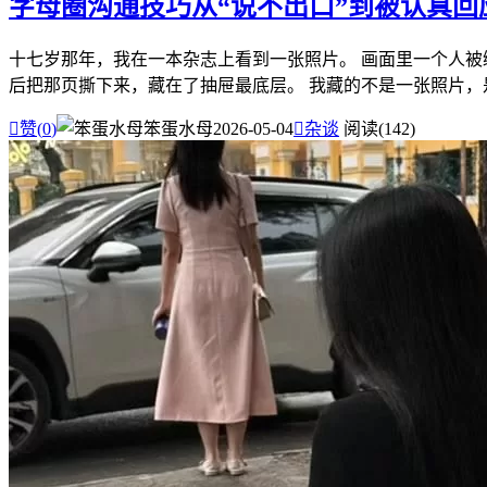
字母圈沟通技巧从“说不出口”到被认真回
十七岁那年，我在一本杂志上看到一张照片。 画面里一个人被
后把那页撕下来，藏在了抽屉最底层。 我藏的不是一张照片，是

赞(
0
)
笨蛋水母
2026-05-04

杂谈
阅读(142)