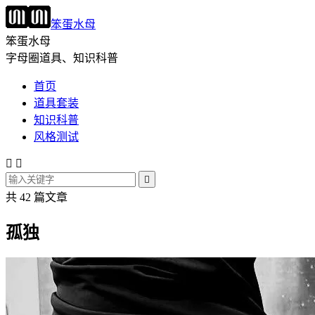
笨蛋水母
笨蛋水母
字母圈道具、知识科普
首页
道具套装
知识科普
风格测试



共 42 篇文章
孤独