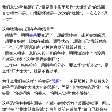
我们总觉得“搞砸自己”得是像电影里那样“大爆炸式”的场面，
其实根本不是。自我破坏就是一次次的“犹豫”，一次次的“退
一步”。
这种犹豫会出现在各种场景里：
– 感情里：明明
关系
要变近了，却故意吵架，或者突然躲远；
– 想要变好时：比如在戒瘾、调整状态，却骗自己“我该休息
一下”，心里明明清楚“这种休息以前就毁过我”；
– 跟家人相处：总陷入老一套的争吵，明明知道吵了也没用，
可就是习惯了这种“熟悉的别扭”；
– 工作中：拖拖拉拉，用刷手机分心，要么怪“时机不对”，要
么怪“压力太大”，就是不肯动手。
为什么我们会这样？答案是“
恐惧
”——不是那种让你从着火的
房子里逃跑的“大喊大叫的恐惧”，而是“小声嘀咕的恐惧”：怕
失败，怕被拒绝，怕丢人，怕别人觉得“你不够好”。
这些恐惧往往都有源头：可能小时候努力了反而被批评，所以
你学会了“别太认真尝试”；可能以前在感情里“做自己就会被