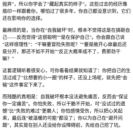
抛弃”，所以你学会了“藏起真实的样子”。这些过去的经历像
烙印一样跟着你，哪怕过了很多年，你自己都没意识到，它们
还在影响你的选择。
最麻烦的是，当你在“自我破坏”时，根本不觉得这是在搞砸自
己——反而觉得“这很聪明”“是在保护自己”。你会跟自己说
“这样很理性”：“干嘛要冒险失败呢？”“要是敞开心扉最后还
是分开，那还不如不开始”“反正大概率成不了，费那劲干
嘛？”
这套逻辑听着很安心，可你看看结果就知道了：你把自己的生
活过成了“比想要的小一圈”的样子，还没上场呢，就先把“会
输”这件事定下来了。
而残酷的真相是：自我破坏根本没法避免痛苦，反而会“保证
你一定痛苦”。你怕失败，所以干脆不开始，可“没试过的遗
憾”比“失败的难过”更磨人；你怕感情受伤，所以把心关起
来，最后连“被温暖的可能”都没了；你以为自己在“避开问
题”，其实是在别人还没给你设障碍前，先给自己挖了坑。