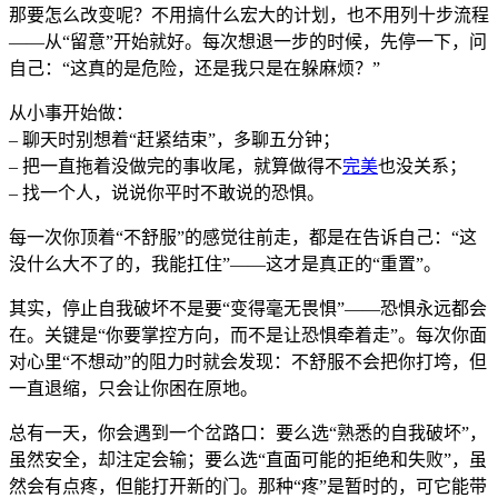
那要怎么改变呢？不用搞什么宏大的计划，也不用列十步流程
——从“留意”开始就好。每次想退一步的时候，先停一下，问
自己：“这真的是危险，还是我只是在躲麻烦？”
从小事开始做：
– 聊天时别想着“赶紧结束”，多聊五分钟；
– 把一直拖着没做完的事收尾，就算做得不
完美
也没关系；
– 找一个人，说说你平时不敢说的恐惧。
每一次你顶着“不舒服”的感觉往前走，都是在告诉自己：“这
没什么大不了的，我能扛住”——这才是真正的“重置”。
其实，停止自我破坏不是要“变得毫无畏惧”——恐惧永远都会
在。关键是“你要掌控方向，而不是让恐惧牵着走”。每次你面
对心里“不想动”的阻力时就会发现：不舒服不会把你打垮，但
一直退缩，只会让你困在原地。
总有一天，你会遇到一个岔路口：要么选“熟悉的自我破坏”，
虽然安全，却注定会输；要么选“直面可能的拒绝和失败”，虽
然会有点疼，但能打开新的门。那种“疼”是暂时的，可它能带