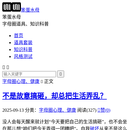
笨蛋水母
笨蛋水母
字母圈道具、知识科普
首页
道具套装
知识科普
风格测试



字母圈心理、健康
正文

不是故意搞砸，却总把生活弄乱？
2025-09-13
分类：
字母圈心理、健康
阅读(327)

赞(
0
)
没人会每天醒来就计划“今天要把自己的生活搞砸”，也不会坐
在那儿想“咱们把今天弄得一团糟吧”。自我
破坏
从来不是这么