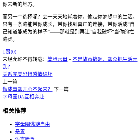
你去新的地方。
而另一个选择呢？会一天天地耗着你，偷走你梦想中的生活。
只有一条路能带你成长，带你找到真正的连接，带你活成“自
己知道能成为的样子”——那就是别再让“自我破坏”当你的拦
路虎。

赞(
0
)
未经允许不得转载：
笨蛋水母
»
不是故意搞砸，却总把生活弄
乱？
关系
完美
恐惧
感情
破坏
上一篇
做成事却开心不起来？
下一篇
字母圈D/s互相奔赴
相关推荐
字母圈逃避自由
悬置
语言匮乏