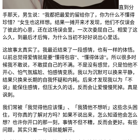
直到分
手那天，男生说：“我都把最爱的留给你了，你为什么不懂得
珍惜？”女生也这样想。结果一摊开来才发现，他们不仅误会
了彼此的心意，还在这场误会里，一次次委屈自己。相爱了这
么久，到最后才后悔，为什么当初不好好说出心里话。
这故事太真实了。我最近结束了一段感情，也有一样的体悟。
以前总觉得爱情就是要“懂得包容”、“懂得体谅”。所以很多时
候我不敢说，不敢提自己的不满。不是没有感觉，只是怕他不
开心、怕气氛尴尬、怕感情变质。我以为沉默可以换来平静，
结果只换来长期的自我怀疑和内耗。后来才发现我以为「不
说」能保住感情，但压太久的话，反而会让爱慢慢死掉。真是
讽刺。
我们常被「我觉得他应该懂」、「我猜他不想听」这些念头困
住，可你真的了解对方吗？如果不说出来，怎么知道他会怎么
想？也许你开口的那一刻，事情不但不糟，反而会更好。有些
问题，其实只差一句话就能解开。