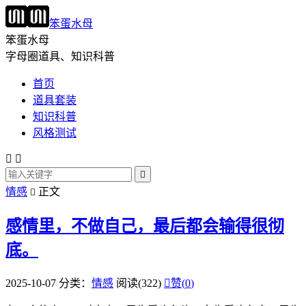
笨蛋水母
笨蛋水母
字母圈道具、知识科普
首页
道具套装
知识科普
风格测试



情感
正文

感情里，不做自己，最后都会输得很彻
底。
2025-10-07
分类：
情感
阅读(322)

赞(
0
)