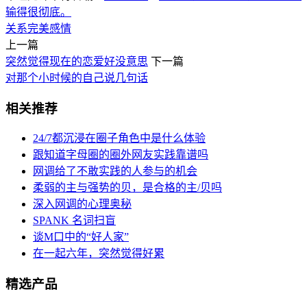
输得很彻底。
关系
完美
感情
上一篇
突然觉得现在的恋爱好没意思
下一篇
对那个小时候的自己说几句话
相关推荐
24/7都沉浸在圈子角色中是什么体验
跟知道字母圈的圈外网友实践靠谱吗
网调给了不敢实践的人参与的机会
柔弱的主与强势的贝，是合格的主/贝吗
深入网调的心理奥秘
SPANK 名词扫盲
谈M口中的“好人家”
在一起六年，突然觉得好累
精选产品